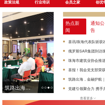
政策法规
行业培训
会员之家
创优
热点新
通知公
闻
告
喜讯l珠海代表队斩获
俄罗斯SAR集团到访
喜报！我会党支部荣获
筑路出海，金融护航
赓续红色血脉 勇担时代使命 ——珠海市建筑业协会党支部联合中建二局珠海分公司党总支开展七一主题党日暨
党建引领聚合力 携手共建促发展 ——珠海建协赴广东省建筑业协会走访交流并签署党建共建协议
查看更多